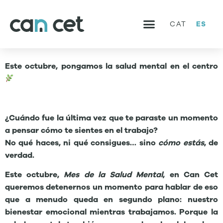
ES
CAT
QUIÉNES SOMOS
SERVICIOS Y PROYECTOS
BIEN COMÚN
TRABAJA CON NOSOTROS
Este octubre, pongamos la salud mental en el centro
¿Cuándo fue la última vez que te paraste un momento
a pensar cómo te sientes en el trabajo?
No qué haces, ni qué consigues… sino
cómo estás
, de
verdad.
Este octubre,
Mes de la Salud Mental
, en Can Cet
queremos detenernos un momento para hablar de eso
que a menudo queda en segundo plano: nuestro
bienestar emocional mientras trabajamos. Porque la