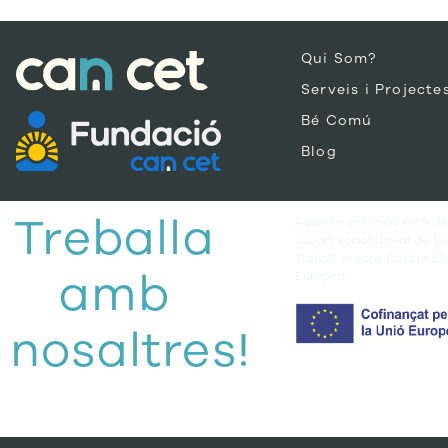
Qui Som?
Serveis i Projecte
Bé Comú
Blog
Treballa
Aquesta actuació està des
suport sociolaboral de l
Treball segons l’Ordre E
amb
Europea.
nosaltres!