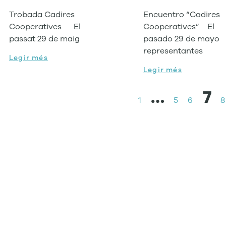
Trobada Cadires
Encuentro “Cadires
Cooperatives El
Cooperatives” El
passat 29 de maig
pasado 29 de mayo
representantes
Legir més
Legir més
…
7
1
5
6
8