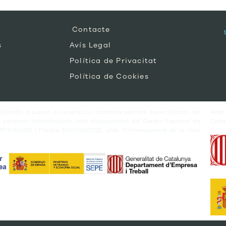
Contacte
s
Avís Legal
Política de Privacitat
Política de Cookies
tinada al suport a l’ocupació i l’acompanyament especialitzat i de
Amb
es persones treballadores amb discapacitat del Centre Especial de
Cata
MT/109/2025 i l’Ordre EMT/136/2022, amb Cofinançament de la Unió