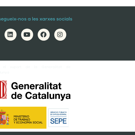
segueix-nos a les xarxes socials
 el suport de la Generalitat de
lunya