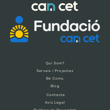
Qui Som?
Serveis i Projectes
Bé Comú
Blog
Contacte
Avís Legal