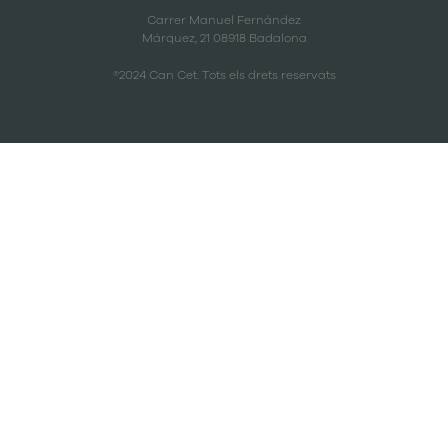
Carrer Manuel Fernández
Márquez, 21 08918 Badalona
®2024 Can Cet. Tots els drets reservats