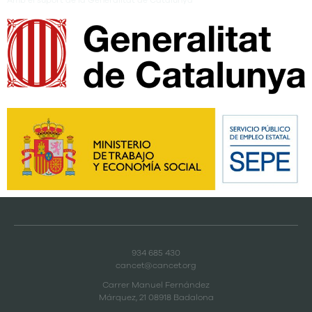
Amb el suport de la Generalitat de Catalunya
934 685 430
cancet@cancet.org
Carrer Manuel Fernández
Márquez, 21 08918 Badalona