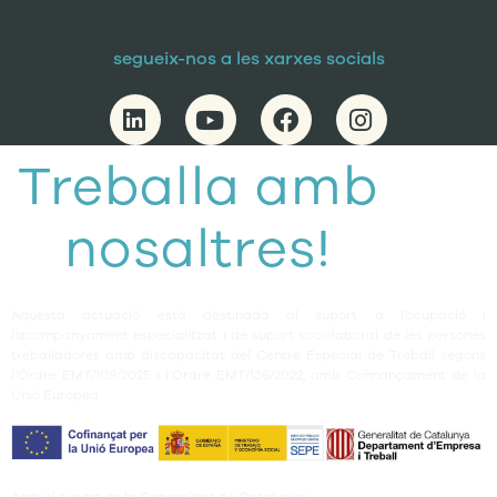
segueix-nos a les xarxes socials
Treballa amb
nosaltres!
Aquesta actuació està destinada al suport a l’ocupació i
l’acompanyament especialitzat i de suport sociolaboral de les persones
treballadores amb discapacitat del Centre Especial de Treball segons
l’Ordre EMT/109/2025 i l’Ordre EMT/136/2022, amb Cofinançament de la
Unió Europea.