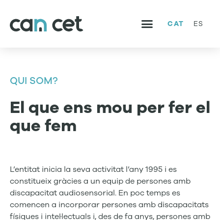
CAT
ES
SERVEIS I PROJECTES
TREBALLA AMB NOSALTRES
QUI SOM?
El que ens
mou
per fer el
que fem
L’entitat inicia la seva activitat l’any 1995 i es
constitueix
gràcies a un equip
de persones amb
discapacitat audiosensorial. En poc temps es
comencen a incorporar persones amb discapacitats
físiques i intel·lectuals i, des de fa anys, persones amb