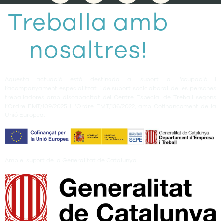
Treballa amb
nosaltres!
Aquesta actuació està destinada al suport a l’ocupació i
l’acompanyament especialitzat i de suport sociolaboral de les persones
treballadores amb discapacitat del Centre Especial de Treball segons
l’Ordre EMT/109/2025 i l’Ordre EMT/136/2022, amb Cofinançament de la
Unió Europea.
Amb el suport de la Generalitat de Catalunya