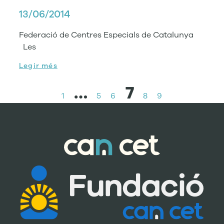
13/06/2014
Federació de Centres Especials de Catalunya
Les
Legir més
…
7
1
5
6
8
9