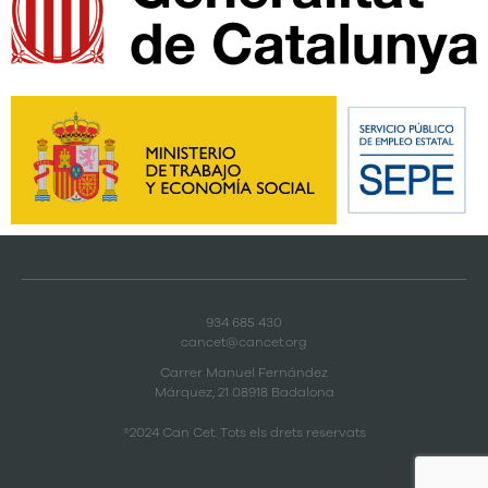
934 685 430
cancet@cancet.org
Carrer Manuel Fernández
Márquez, 21 08918 Badalona
®2024 Can Cet. Tots els drets reservats