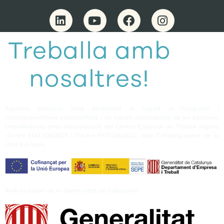
Treballa amb
nosaltres!
Aquesta actuació està destinada al suport a l’ocupació i
l’acompanyament especialitzat i de suport sociolaboral de les persones
treballadores amb discapacitat del Centre Especial de Treball segons
l’Ordre EMT/109/2025 i l’Ordre EMT/136/2022, amb Cofinançament de la
Unió Europea.
Amb el suport de la Generalitat de Catalunya