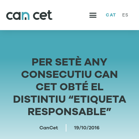
CAT
ES
SERVEIS I PROJECTES
TREBALLA AMB NOSALTRES
PER SETÈ ANY
CONSECUTIU CAN
CET OBTÉ EL
DISTINTIU “ETIQUETA
RESPONSABLE”
CanCet
19/10/2016