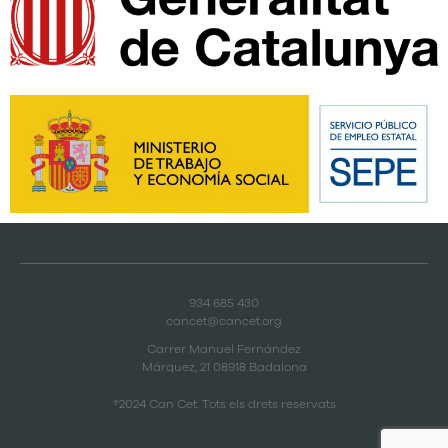
934 685 430
cancet@cancet.org
Carrer Manuel Fernández
Márquez, 21 08918 Badalona
®2024 Can Cet. Tots els drets reservats