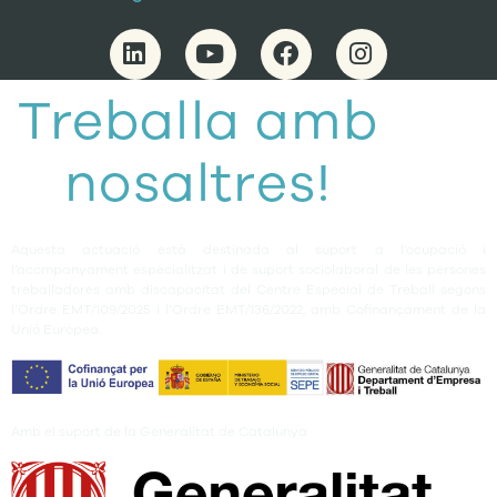
Treballa amb
nosaltres!
Aquesta actuació està destinada al suport a l’ocupació i
l’acompanyament especialitzat i de suport sociolaboral de les persones
treballadores amb discapacitat del Centre Especial de Treball segons
l’Ordre EMT/109/2025 i l’Ordre EMT/136/2022, amb Cofinançament de la
Unió Europea.
Amb el suport de la Generalitat de Catalunya