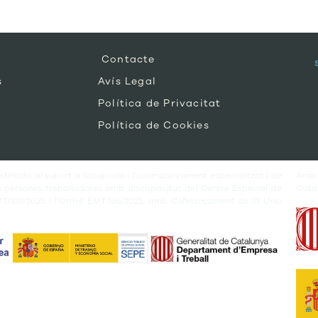
Contacte
s
Avís Legal
Política de Privacitat
Política de Cookies
tinada al suport a l’ocupació i l’acompanyament especialitzat i de
Amb
es persones treballadores amb discapacitat del Centre Especial de
Cata
MT/109/2025 i l’Ordre EMT/136/2022, amb Cofinançament de la Unió