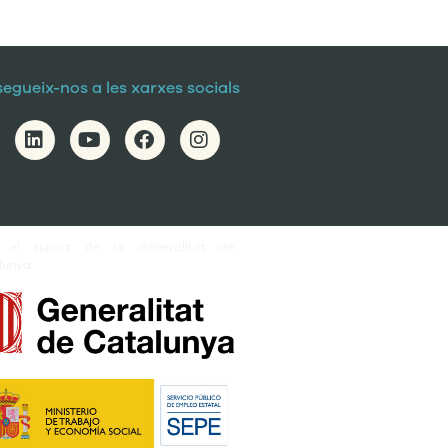
segueix-nos a les xarxes socials
 el suport de la Generalitat de
lunya