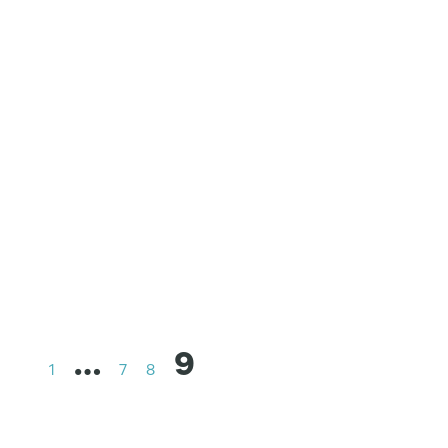
…
9
1
7
8