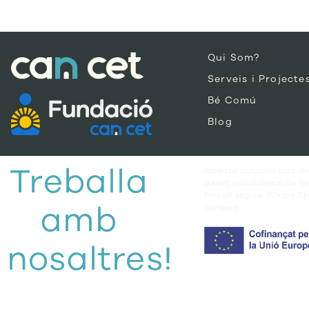
Qui Som?
Serveis i Projecte
Bé Comú
Blog
Treballa
Aquesta actuació està des
suport sociolaboral de l
Treball segons l’Ordre E
amb
Europea.
nosaltres!