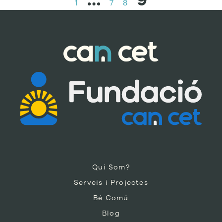
…
9
1
7
8
Qui Som?
Serveis i Projectes
Bé Comú
Blog