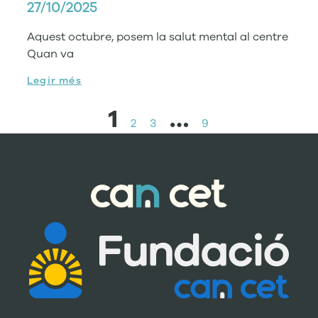
27/10/2025
Aquest octubre, posem la salut mental al centre
Quan va
Legir més
1
…
2
3
9