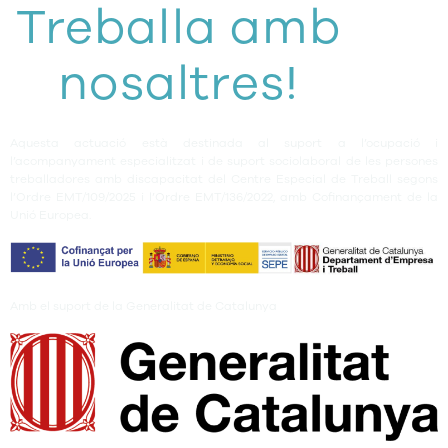
Treballa amb
nosaltres!
Aquesta actuació està destinada al suport a l’ocupació i
l’acompanyament especialitzat i de suport sociolaboral de les persones
treballadores amb discapacitat del Centre Especial de Treball segons
l’Ordre EMT/109/2025 i l’Ordre EMT/136/2022, amb Cofinançament de la
Unió Europea.
Amb el suport de la Generalitat de Catalunya