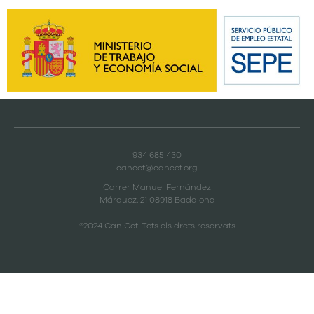
934 685 430
cancet@cancet.org
Carrer Manuel Fernández
Márquez, 21 08918 Badalona
®2024 Can Cet. Tots els drets reservats