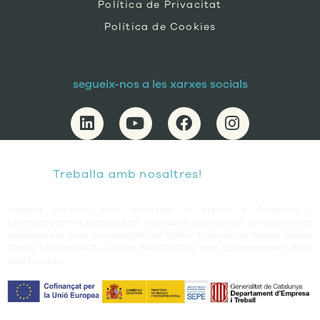
Política de Privacitat
Política de Cookies
segueix-nos a les xarxes socials
Treballa amb nosaltres!
Aquesta actuació està destinada al suport a l’ocupació i
l’acompanyament especialitzat i de suport sociolaboral de les persones
treballadores amb discapacitat del Centre Especial de Treball segons
l’Ordre EMT/109/2025 i l’Ordre EMT/136/2022, amb Cofinançament de la
Unió Europea.