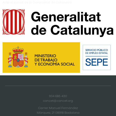
Amb el suport de la Generalitat de Catalunya
934 685 430
cancet@cancet.org
Carrer Manuel Fernández
Márquez, 21 08918 Badalona