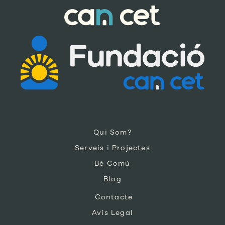
Qui Som?
Serveis i Projectes
Bé Comú
Blog
Contacte
Avís Legal