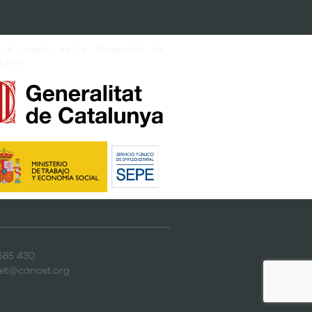
 el suport de la Generalitat de
lunya
685 430
et@cancet.org