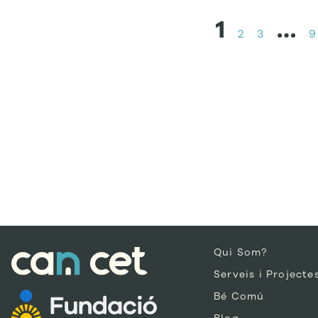
1
…
2
3
9
Qui Som?
Serveis i Projecte
Bé Comú