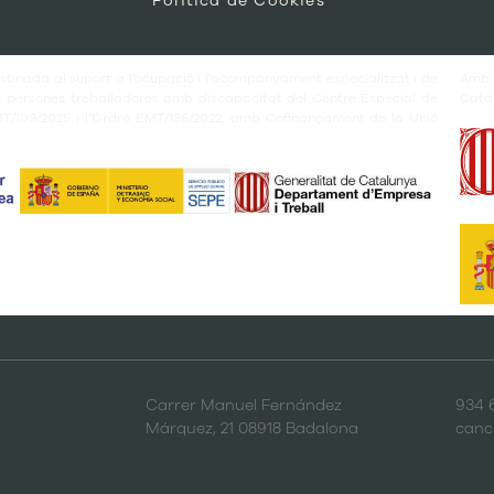
Política de Cookies
tinada al suport a l’ocupació i l’acompanyament especialitzat i de
Amb
es persones treballadores amb discapacitat del Centre Especial de
Cata
MT/109/2025 i l’Ordre EMT/136/2022, amb Cofinançament de la Unió
Carrer Manuel Fernández
934 
Márquez, 21 08918 Badalona
canc