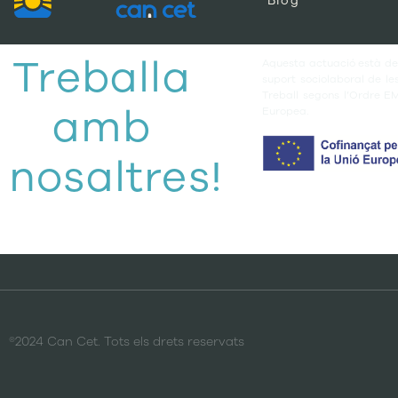
Blog
Treballa
Aquesta actuació està des
suport sociolaboral de l
Treball segons l’Ordre E
amb
Europea.
nosaltres!
®2024 Can Cet. Tots els drets reservats