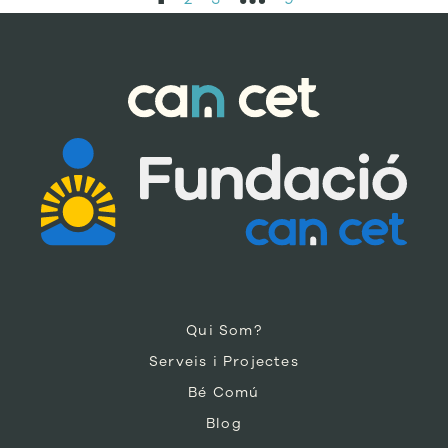
Qui Som?
Serveis i Projectes
Bé Comú
Blog