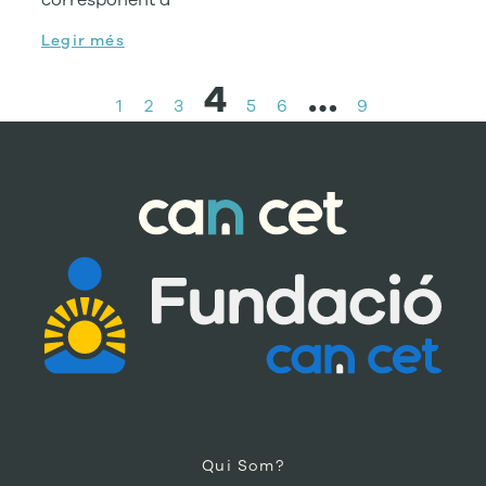
corresponent a
Legir més
4
…
1
2
3
5
6
9
Qui Som?