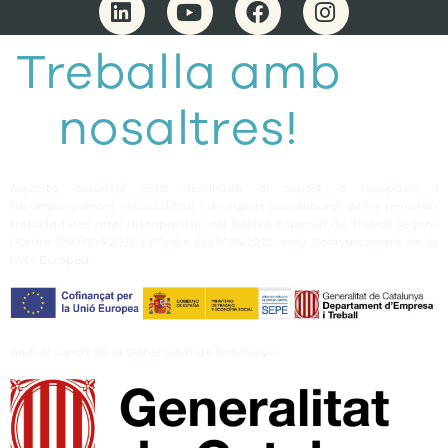
Treballa amb
nosaltres!
Aquesta actuació està destinada al suport a l’ocupació i
l’acompanyament especialitzat i de suport sociolaboral de les persones
treballadores amb discapacitat del Centre Especial de Treball segons
l’Ordre EMT/109/2025 i l’Ordre EMT/136/2022, amb Cofinançament de la
Unió Europea.
Amb el suport de la Generalitat de Catalunya