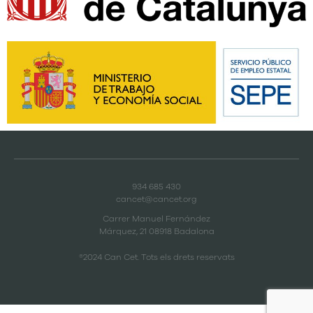
934 685 430
cancet@cancet.org
Carrer Manuel Fernández
Márquez, 21 08918 Badalona
®2024 Can Cet. Tots els drets reservats