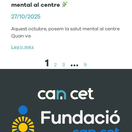
mental al centre
27/10/2025
Aquest octubre, posem la salut mental al centre
Quan va
Legir més
1
…
2
3
9