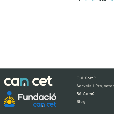
Qui Som?
Serveis i Projecte
Bé Comú
Blog