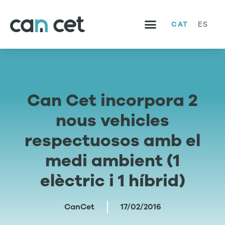
CAT
ES
SERVEIS I PROJECTES
TREBALLA AMB NOSALTRES
Can Cet incorpora 2
nous vehicles
respectuosos amb el
medi ambient (1
elèctric i 1 híbrid)
CanCet
17/02/2016