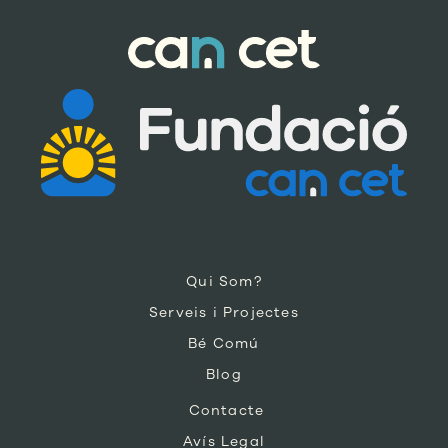
Qui Som?
Serveis i Projectes
Bé Comú
Blog
Contacte
Avís Legal