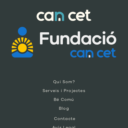
Qui Som?
Serveis i Projectes
Bé Comú
Blog
Contacte
Avís Legal