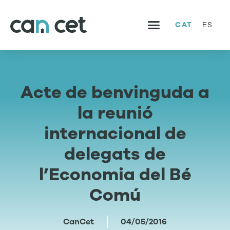
CAT
ES
SERVEIS I PROJECTES
TREBALLA AMB NOSALTRES
Acte de benvinguda a
la reunió
internacional de
delegats de
l’Economia del Bé
Comú
CanCet
04/05/2016