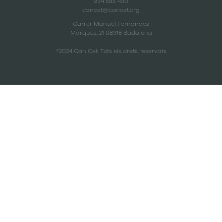
934 685 430
cancet@cancet.org
Carrer Manuel Fernández
Márquez, 21 08918 Badalona
®2024 Can Cet. Tots els drets reservats