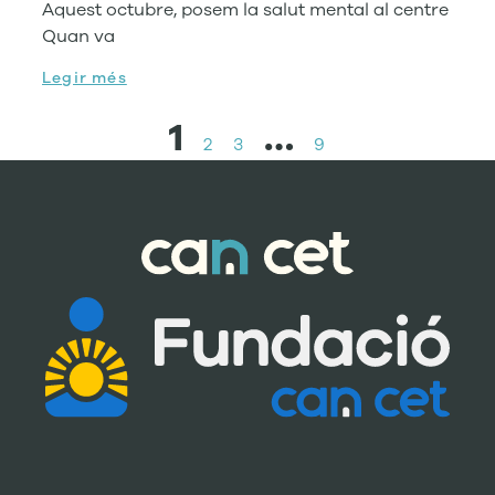
Aquest octubre, posem la salut mental al centre
Quan va
Legir més
1
…
2
3
9