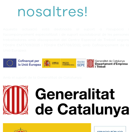
nosaltres!
Aquesta actuació està destinada al suport a l’ocupació i
l’acompanyament especialitzat i de suport sociolaboral de les persones
treballadores amb discapacitat del Centre Especial de Treball segons
l’Ordre EMT/109/2025 i l’Ordre EMT/136/2022, amb Cofinançament de la
Unió Europea.
Amb el suport de la Generalitat de Catalunya