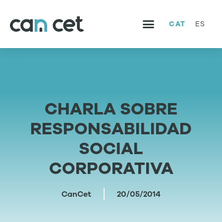
CAT
ES
SERVEIS I PROJECTES
TREBALLA AMB NOSALTRES
CHARLA SOBRE
RESPONSABILIDAD
SOCIAL
CORPORATIVA
CanCet
20/05/2014