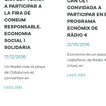
CAN CET
A PARTICIPAR A
CONVIDADA A
LA FIRA DE
PARTICIPAR EN 
CONSUM
PROGRAMA
RESPONSABLE.
ECNÒMIX DE
ECONOMIA
RÀDIO 4
SOCIAL I
21/10/2016
SOLIDARIA
Econòmix és un espa
17/12/2016
radiofònic de Ràdio 
(rtve), en
Un Nadal més la plaça
de Catalunya es
Legir més
converteix en
Legir més