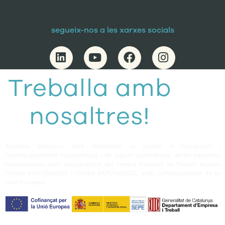
segueix-nos a les xarxes socials
Treballa amb
nosaltres!
Aquesta actuació està destinada al suport a l’ocupació i
l’acompanyament especialitzat i de suport sociolaboral de les persones
treballadores amb discapacitat del Centre Especial de Treball segons
l’Ordre EMT/109/2025 i l’Ordre EMT/136/2022, amb Cofinançament de la
Unió Europea.