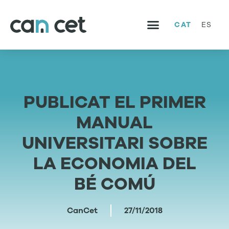
CAT
ES
SERVEIS I PROJECTES
TREBALLA AMB NOSALTRES
PUBLICAT EL PRIMER
MANUAL
UNIVERSITARI SOBRE
LA ECONOMIA DEL
BÉ COMÚ
CanCet
27/11/2018