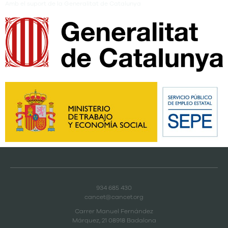
Amb el suport de la Generalitat de Catalunya
934 685 430
cancet@cancet.org
Carrer Manuel Fernández
Márquez, 21 08918 Badalona