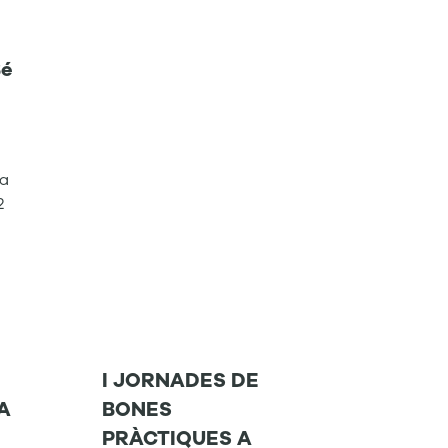
Bé
na
2
I JORNADES DE
A
BONES
PRÀCTIQUES A