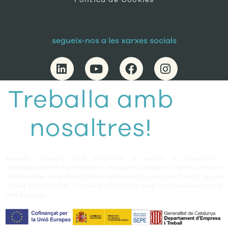
segueix-nos a les xarxes socials
Treballa amb
nosaltres!
Aquesta actuació està destinada al suport a l’ocupació i
l’acompanyament especialitzat i de suport sociolaboral de les persones
treballadores amb discapacitat del Centre Especial de Treball segons
l’Ordre EMT/109/2025 i l’Ordre EMT/136/2022, amb Cofinançament de la
Unió Europea.