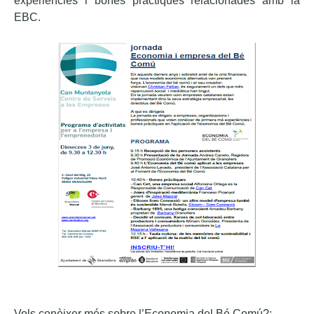
experiències i bones pràctiques relacionades amb la
EBC.
Vols conèixer més sobre l’Economia del Bé Comú?: