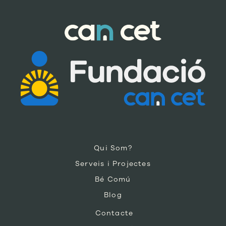
Qui Som?
Serveis i Projectes
Bé Comú
Blog
Contacte