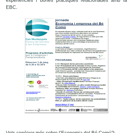
experiències i bones pràctiques relacionades amb la
EBC.
Vols conèixer més sobre l’Economia del Bé Comú?: