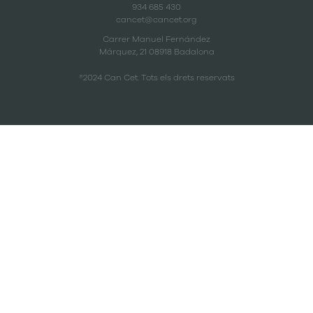
934 685 430
cancet@cancet.org
Carrer Manuel Fernández
Márquez, 21 08918 Badalona
®2024 Can Cet. Tots els drets reservats