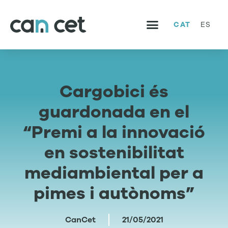
CAT
ES
SERVEIS I PROJECTES
TREBALLA AMB NOSALTRES
Cargobici és
guardonada en el
“Premi a la innovació
en sostenibilitat
mediambiental per a
pimes i autònoms”
CanCet
21/05/2021