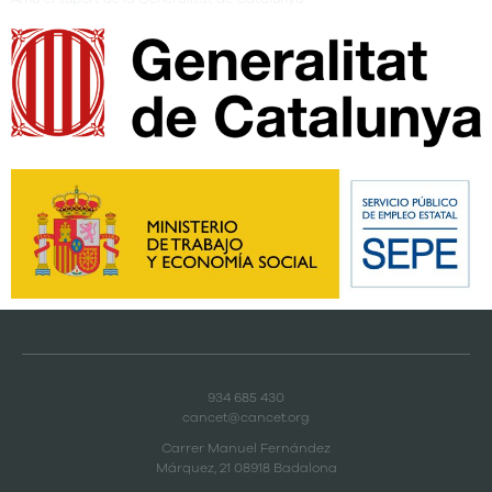
934 685 430
cancet@cancet.org
Carrer Manuel Fernández
Márquez, 21 08918 Badalona