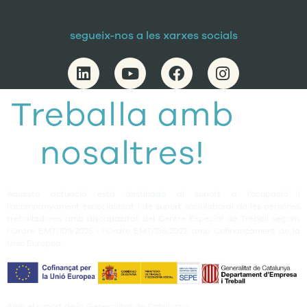
segueix-nos a les xarxes socials
Treballa amb
nosaltres!
Aquesta actuació està destinada al suport a l’ocupació i
l’acompanyament especialitzat i de suport sociolaboral de les persones
treballadores amb discapacitat del Centre Especial de Treball segons
l’Ordre EMT/109/2025 i l’Ordre EMT/136/2022, amb Cofinançament de la
Unió Europea.
Amb el suport de la Generalitat de Catalunya