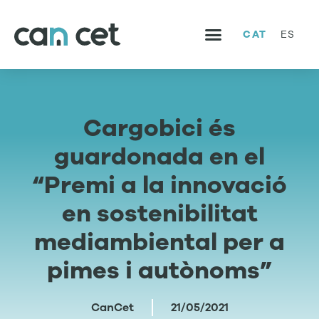
CAT
ES
SERVEIS I PROJECTES
TREBALLA AMB NOSALTRES
Cargobici és
guardonada en el
“Premi a la innovació
en sostenibilitat
mediambiental per a
pimes i autònoms”
CanCet
21/05/2021