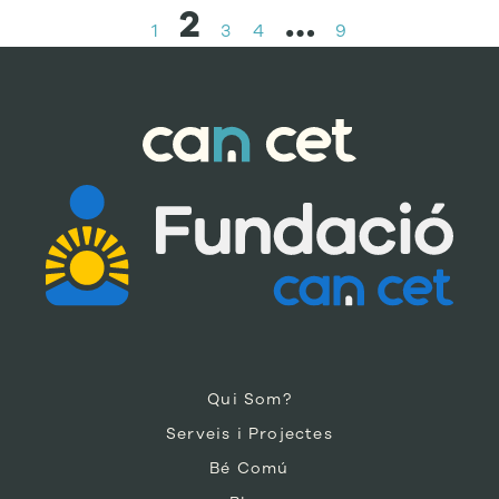
2
…
1
3
4
9
Qui Som?
Serveis i Projectes
Bé Comú