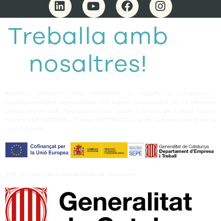
Treballa amb
nosaltres!
Aquesta actuació està destinada al suport a l’ocupació i
l’acompanyament especialitzat i de suport sociolaboral de les persones
treballadores amb discapacitat del Centre Especial de Treball segons
l’Ordre EMT/109/2025 i l’Ordre EMT/136/2022, amb Cofinançament de la
Unió Europea.
Amb el suport de la Generalitat de Catalunya