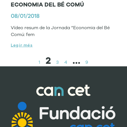
ECONOMIA DEL BÉ COMÚ
08/01/2018
Vídeo resum de la Jornada “Economia del Bé
Comú: fem
Legir més
2
…
1
3
4
9