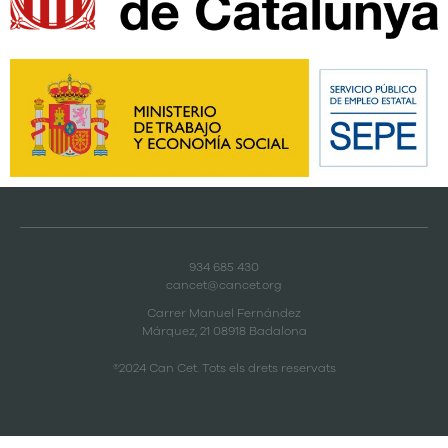
934 685 430
cancet@cancet.org
Carrer Manuel Fernández
Márquez, 21 08918 Badalona
®2024 Can Cet. Tots els drets reservats