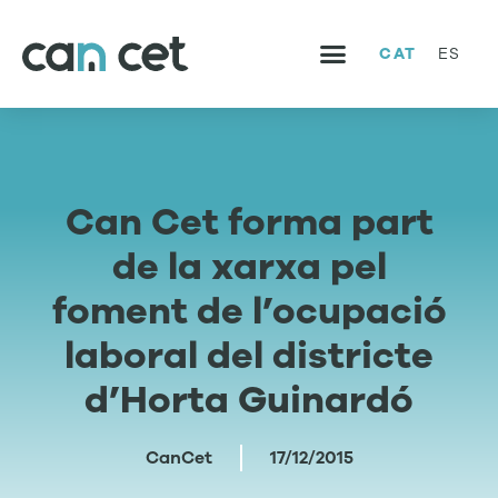
CAT
ES
SERVEIS I PROJECTES
TREBALLA AMB NOSALTRES
Can Cet forma part
de la xarxa pel
foment de l’ocupació
laboral del districte
d’Horta Guinardó
CanCet
17/12/2015